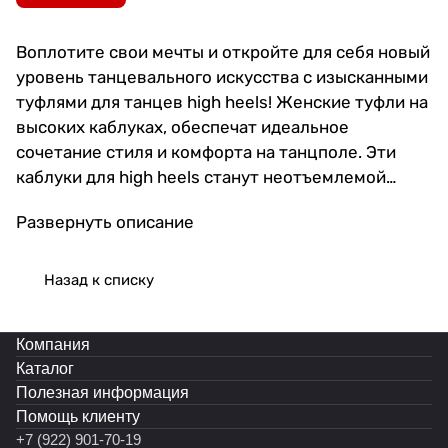
Воплотите свои мечты и откройте для себя новый
уровень танцевального искусства с изысканными
туфлями для танцев high heels! Женские туфли на
высоких каблуках, обеспечат идеальное
сочетание стиля и комфорта на танцполе. Эти
каблуки для high heels станут неотъемлемой
частью вашего вечернего образа и помогут вам
Развернуть описание
чувствовать себя уверенно в каждом движении.
Выполненные из качественных материалов,
туфли хай хиллс подарят вам непревзойденное
Назад к списку
удобство даже при длительных тренировках.
Прочные и устойчивые каблуки надежно
Компания
поддержат ваши ноги, позволяя фокусироваться
Каталог
на исполнении танца. Материалы, используемые
Полезная информация
при производстве, проходят строгий отбор и
Помощь клиенту
экологический контроль, гарантируя высокое
+7 (922) 901-70-19