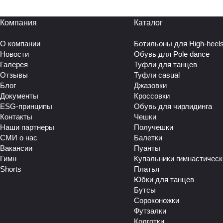
выглядит. Несмотря на свою воздушность, наша детская
Компания
Каталог
О компании
Ботильоны для High-heel
Новости
Обувь для Pole dance
Галерея
Туфли для танцев
Отзывы
Туфли casual
Блог
Джазовки
Документы
Кроссовки
ESG-принципы
Обувь для чирлидинга
Контакты
Чешки
Наши партнеры
Получешки
СМИ о нас
Балетки
Вакансии
Пуанты
Гимн
Купальники гимнастическ
Shorts
Платья
Юбки для танцев
Бутсы
Сороконожки
Футзалки
Колготки