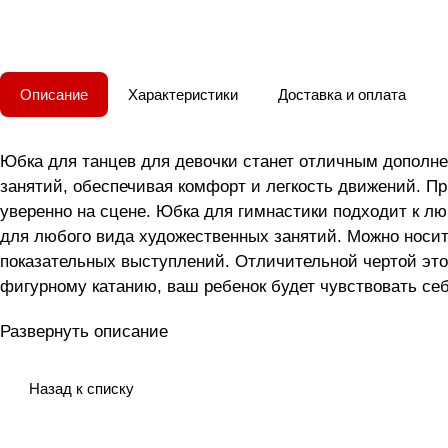
Описание
Характеристики
Доставка и оплата
Юбка для танцев для девочки станет отличным дополне
занятий, обеспечивая комфорт и легкость движений. П
уверенно на сцене. Юбка для гимнастики подходит к лю
для любого вида художественных занятий. Можно носит
показательных выступлений. Отличительной чертой это
фигурному катанию, ваш ребенок будет чувствовать се
незаменимой частью спортивного гардероба любой дево
Развернуть описание
помощью этой великолепной юбки! Лёгкая, свободная п
плотной резинке, она легко надевается, идеально сади
нравится кружиться и выполнять упражнения любой слож
Назад к списку
для ритмики и фигурного катания, как одежда для балет
выступлениях. Многие детки любят наряжаться в эту юбо