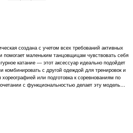
ческая создана с учетом всех требований активных
 и помогает маленьким танцовщицам чувствовать себя
гурное катание — этот аксессуар идеально подойдет
ли комбинировать с другой одеждой для тренировок и
я хореографией или подготовка к соревнованиям по
сочетании с функциональностью делает эту модель
я! Подчеркните природную грацию вашего ребенка с
 гимнастическим купальником. Бесшовная на мягкой
 сковывает движения. В такой юбочке девочкам
родного и спортивного танца. Может использоваться
етициях и тренировках, выгодно смотрится на
ет и не садится при стирке, легко гладится, элегантно